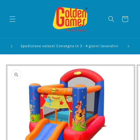
Vai
direttamente
ai contenuti
Carrello
08. Le
Spedizione veloce! Consegna in 3 - 4 giorni lavorativi
24/08!
Passa alle
informazioni
sul prodotto