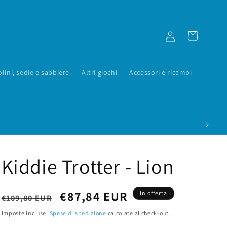
Accedi
Carrello
olini, sedie e sabbiere
Altri giochi
Accessori e ricambi
Kiddie Trotter - Lion
Prezzo
Prezzo
€87,84 EUR
In offerta
€109,80 EUR
di
scontato
Imposte incluse.
Spese di spedizione
calcolate al check-out.
listino