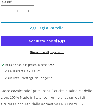
Quantità
Diminuisci
Aumenta
quantità
quantità
per
per
Kiddie
Kiddie
Aggiungi al carrello
Trotter
Trotter
-
-
Lion
Lion
Altre opzioni di pagamento
Ritiro disponibile presso la sede
Sede
Di solito pronto in 2-4 giorni
Visualizza i dettagli del negozio
Gioco cavalcabile “primi passi” di alta qualità modello
Lion, 100% Made in Italy, conforme ai parametri di
sicurezza richiesti dalla normativa EN 71 parti 1, 2, 3.