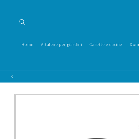
Vai
direttamente
ai contenuti
Home
Altalene per giardini
Casette e cucine
Dond
Passa alle
informazioni
sul prodotto