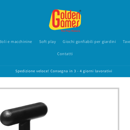
oli e macchinine
Soft play
Giochi gonfiabili per giardini
Tav
Contatti
Spedizione veloce! Consegna in 3 - 4 giorni lavorativi